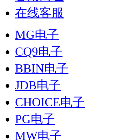
在线客服
MG电子
CQ9电子
BBIN电子
JDB电子
CHOICE电子
PG电子
MW电子